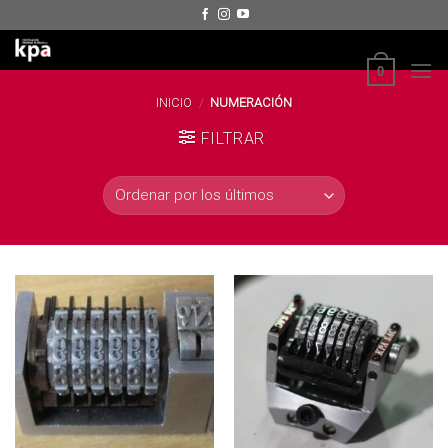
Skip
to
content
0
INICIO
/
NUMERACIÓN
FILTRAR