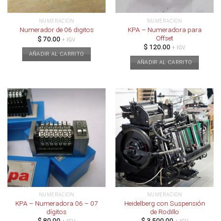
NUMERACIÓN
NUMERACIÓN
KPA – Numeradora para
Numerador de 06 digitos
Offset
$
70.00
+ IGV
$
120.00
+ IGV
AÑADIR AL CARRITO
AÑADIR AL CARRITO
NUMERACIÓN
NUMERACIÓN
KPA – Numeradora 06 – 07
Heidelberg con Suspensión
dígitos
de Rodillo
$
80.00
$
3,500.00