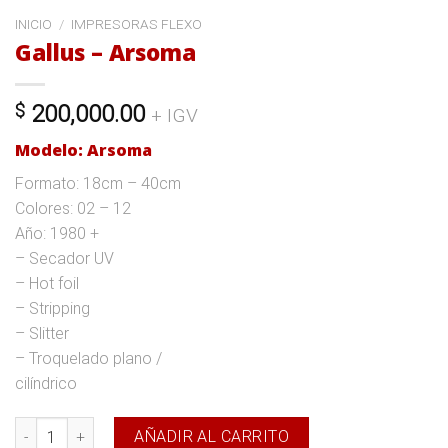
INICIO
/
IMPRESORAS FLEXO
Gallus – Arsoma
$
200,000.00
+ IGV
Modelo: Arsoma
Formato: 18cm – 40cm
Colores: 02 – 12
Año: 1980 +
– Secador UV
– Hot foil
– Stripping
– Slitter
– Troquelado plano /
cilíndrico
Gallus - Arsoma cantidad
AÑADIR AL CARRITO