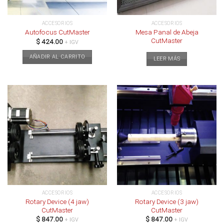
ACCESORIOS
ACCESORIOS
Mesa Panal de Abeja
Autofocus CutMaster
CutMaster
$
424.00
+ IGV
AÑADIR AL CARRITO
LEER MÁS
ACCESORIOS
ACCESORIOS
Rotary Device (4 jaw)
Rotary Device (3 jaw)
CutMaster
CutMaster
$
847.00
$
847.00
+ IGV
+ IGV