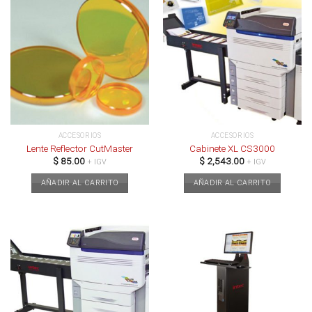
variantes.
Las
opciones
se
pueden
elegir
en
la
página
ACCESORIOS
ACCESORIOS
de
Lente Reflector CutMaster
Cabinete XL CS3000
producto
$
85.00
$
2,543.00
+ IGV
+ IGV
AÑADIR AL CARRITO
AÑADIR AL CARRITO