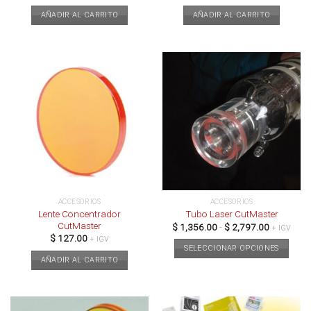
AÑADIR AL CARRITO
AÑADIR AL CARRITO
ACCESORIOS
ACCESORIOS
Lente Concentrador
Tubo Laser CutMaster
CutMaster
Rango
$
1,356.00
-
$
2,797.00
+ IGV
de
$
127.00
+ IGV
precios:
SELECCIONAR OPCIONES
desde
AÑADIR AL CARRITO
$ 1,356.0
Este
hasta
producto
$ 2,797.0
tiene
múltiples