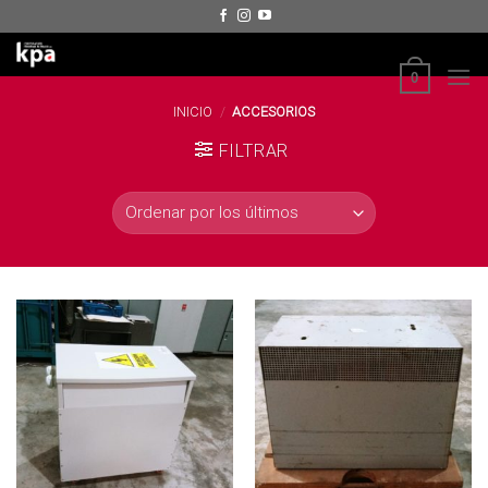
Skip
to
content
0
INICIO
/
ACCESORIOS
FILTRAR