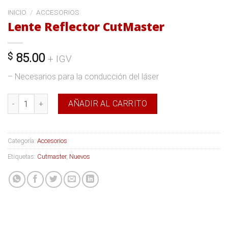
INICIO
/
ACCESORIOS
Lente Reflector CutMaster
$
85.00
+ IGV
– Necesarios para la conducción del láser
Lente Reflector CutMaster cantidad
AÑADIR AL CARRITO
Categoría:
Accesorios
Etiquetas:
Cutmaster
,
Nuevos