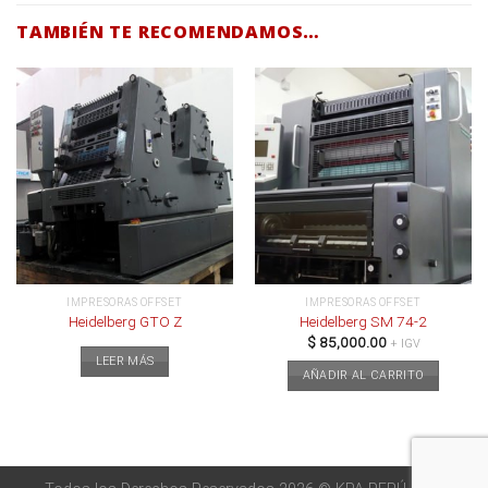
TAMBIÉN TE RECOMENDAMOS…
IMPRESORAS OFFSET
IMPRESORAS OFFSET
Heidelberg GTO Z
Heidelberg SM 74-2
$
85,000.00
+ IGV
LEER MÁS
AÑADIR AL CARRITO