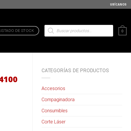
UBÍCANOS
Búsqueda
de
LISTADO DE STOCK
0
productos
CATEGORÍAS DE PRODUCTOS
 4100
Accesorios
Compaginadora
Consumibles
Corte Láser