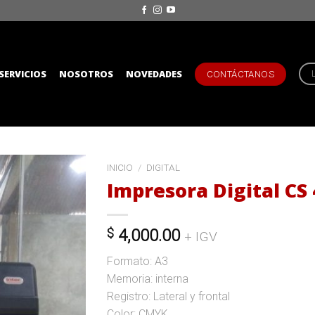
SERVICIOS
NOSOTROS
NOVEDADES
CONTÁCTANOS
INICIO
/
DIGITAL
Impresora Digital CS
$
4,000.00
+ IGV
Formato: A3
Memoria: interna
Registro: Lateral y frontal
Color: CMYK