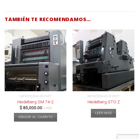
TAMBIÉN TE RECOMENDAMOS…
IMPRESORAS OFFSET
IMPRESORAS OFFSET
Heidelberg SM 74-2
Heidelberg GTO Z
$
85,000.00
+ IGV
LEER MÁS
AÑADIR AL CARRITO