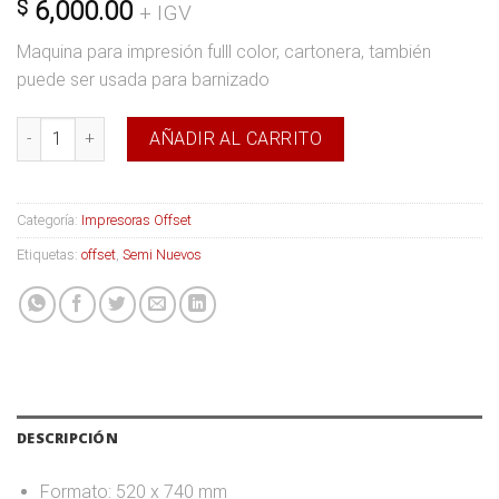
$
6,000.00
+ IGV
Maquina para impresión fulll color, cartonera, también
puede ser usada para barnizado
Miller SC 74 cantidad
AÑADIR AL CARRITO
Categoría:
Impresoras Offset
Etiquetas:
offset
,
Semi Nuevos
DESCRIPCIÓN
Formato: 520 x 740 mm