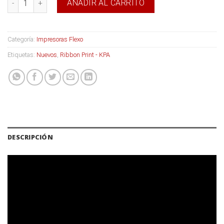
AÑADIR AL CARRITO
Categoría:
Impresoras Flexo
Etiquetas:
Nuevos
,
Ribbon Print - KPA
DESCRIPCIÓN