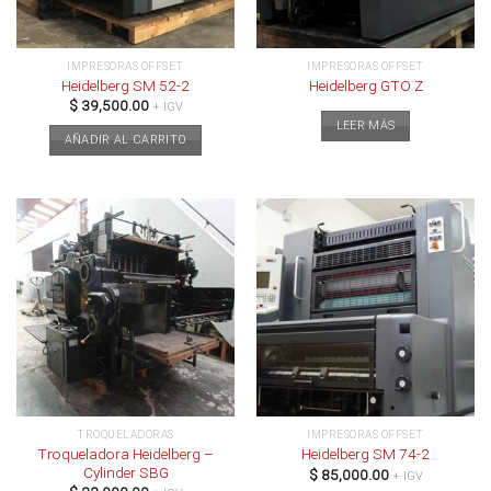
IMPRESORAS OFFSET
IMPRESORAS OFFSET
Heidelberg SM 52-2
Heidelberg GTO Z
$
39,500.00
+ IGV
LEER MÁS
AÑADIR AL CARRITO
TROQUELADORAS
IMPRESORAS OFFSET
Troqueladora Heidelberg –
Heidelberg SM 74-2
Cylinder SBG
$
85,000.00
+ IGV