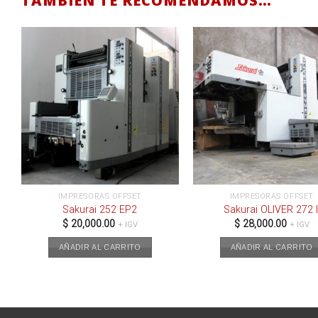
TAMBIÉN TE RECOMENDAMOS…
IMPRESORAS OFFSET
IMPRESORAS OFFSET
Sakurai 252 EP2
Sakurai OLIVER 272 I
$
20,000.00
$
28,000.00
+ IGV
+ IGV
AÑADIR AL CARRITO
AÑADIR AL CARRITO