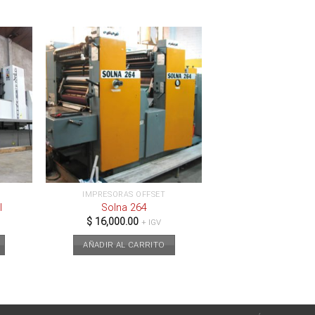
IMPRESORAS OFFSET
I
Solna 264
$
16,000.00
+ IGV
AÑADIR AL CARRITO