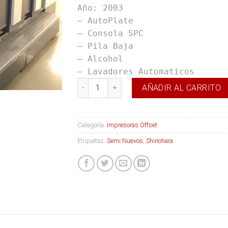
Año: 2003
– AutoPlate
– Consola SPC
– Pila Baja
– Alcohol
– Lavadores Automaticos
Shinohara 52-IV cantidad
AÑADIR AL CARRITO
Categoría:
Impresoras Offset
Etiquetas:
Semi Nuevos
,
Shinohara