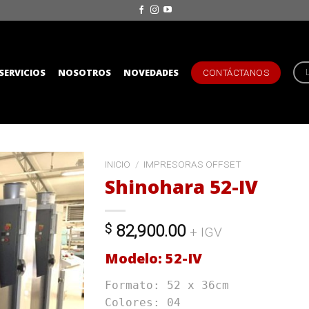
SERVICIOS
NOSOTROS
NOVEDADES
CONTÁCTANOS
INICIO
/
IMPRESORAS OFFSET
Shinohara 52-IV
$
82,900.00
+ IGV
Modelo: 52-IV
Formato: 52 x 36cm
Colores: 04