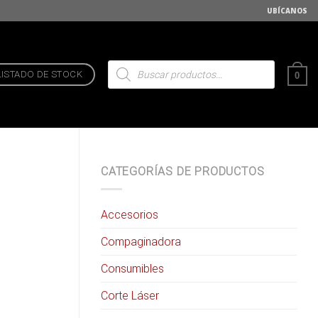
UBÍCANOS
Búsqueda
de
LISTADO DE STOCK
0
productos
CATEGORÍAS DE PRODUCTOS
Accesorios
Compaginadora
Consumibles
Corte Láser